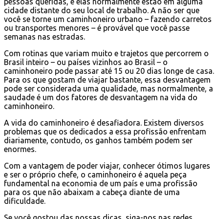
pessoas queridas, e elas normalmente estão em alguma
cidade distante do seu local de trabalho. A não ser que
você se torne um caminhoneiro urbano – fazendo carretos
ou transportes menores – é provável que você passe
semanas nas estradas.
Com rotinas que variam muito e trajetos que percorrem o
Brasil inteiro – ou países vizinhos ao Brasil – o
caminhoneiro pode passar até 15 ou 20 dias longe de casa.
Para os que gostam de viajar bastante, essa desvantagem
pode ser considerada uma qualidade, mas normalmente, a
saudade é um dos fatores de desvantagem na vida do
caminhoneiro.
A vida do caminhoneiro é desafiadora. Existem diversos
problemas que os dedicados a essa profissão enfrentam
diariamente, contudo, os ganhos também podem ser
enormes.
Com a vantagem de poder viajar, conhecer ótimos lugares
e ser o próprio chefe, o caminhoneiro é aquela peça
fundamental na economia de um país e uma profissão
para os que não abaixam a cabeça diante de uma
dificuldade.
Se você gostou das nossas dicas, siga-nos nas redes