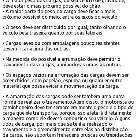
• O maior peso das cargas, ou seu centro de gravidade,
deve estar o mais próximo possível do chão.
• A maior parte do peso da carga deve ficar o mais
próximo possível do meio, entre os eixos do veículo.
• O peso deve ser distribuído por igual, tanto olhando o
veículo pela traseira quanto por suas laterais.
• Cargas leves ou com embalagens pouco resistentes
devem ficar acima das outras.
• Na medida do possível a arrumação deve permitir o
travamento das cargas, apoiando-as umas às outras.
• Os espaços vazios na arrumação das cargas devem ser
preenchidos, com papelão, espuma ou qualquer outro
material que possa evitar a movimentação da carga.
• A amarração das cargas pode ser também uma outra
forma de realizar o travamento.Além disso, o motorista ou
caminhoneiro deve ter sempre em mente o peso e o tipo de
carga que ele transporta, porque isso afetará diretamente
a maneira como ele deverá conduzir o seu veículo. Alguns
tipos de carga, por mais que se tenha realizado o
travamento e o preenchimento entre elas na distribuição
da carga, não suportam frenagens bruscas ou trepidações.