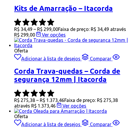
Kits de Amarração – Itacorda
R$
34,49
–
R$
299,00
Faixa de preço: R$ 34,49 através
R$ 299,00
Ver opções
Oferta
Adicionar à lista de desejos
Comparar
Corda Trava-quedas – Corda de
segurança 12mm | Itacorda
R$
275,38
–
R$
1.373,46
Faixa de preço: R$ 275,38
através R$ 1.373,46
Ver opções
Oferta
Adicionar à lista de desejos
Comparar